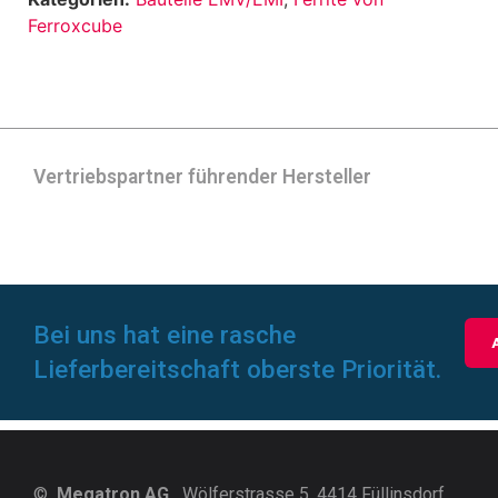
Ferroxcube
Vertriebspartner führender Hersteller
Bei uns hat eine rasche
Lieferbereitschaft oberste Priorität.
©
Megatron AG,
Wölferstrasse 5, 4414 Füllinsdorf,