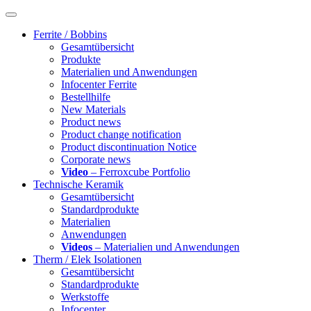
Ferrite / Bobbins
Gesamtübersicht
Produkte
Materialien und Anwendungen
Infocenter Ferrite
Bestellhilfe
New Materials
Product news
Product change notification
Product discontinuation Notice
Corporate news
Video
– Ferroxcube Portfolio
Technische Keramik
Gesamtübersicht
Standardprodukte
Materialien
Anwendungen
Videos
– Materialien und Anwendungen
Therm / Elek Isolationen
Gesamtübersicht
Standardprodukte
Werkstoffe
Infocenter