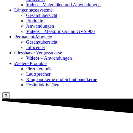
Video
– Materialien und Anwendungen
Längenmesssysteme
Gesamtübersicht
Produkte
Anwendungen
Videos
– Messprinzip und GVS 900
Permanent-Magnete
Gesamtübersicht
Infocenter
Giessharze Vergussmasse
Videos
– Anwendungen
Weitere Produkte
Piezokeramik
Lautsprecher
Ringbandkerne und Schnittbandkerne
Festinduktivitäten
X