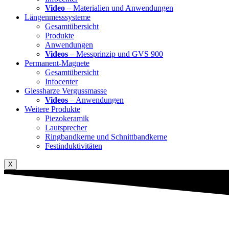
Video
– Materialien und Anwendungen
Längenmesssysteme
Gesamtübersicht
Produkte
Anwendungen
Videos
– Messprinzip und GVS 900
Permanent-Magnete
Gesamtübersicht
Infocenter
Giessharze Vergussmasse
Videos
– Anwendungen
Weitere Produkte
Piezokeramik
Lautsprecher
Ringbandkerne und Schnittbandkerne
Festinduktivitäten
X