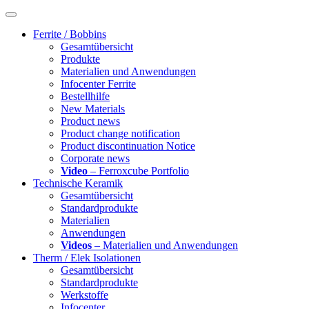
Ferrite / Bobbins
Gesamtübersicht
Produkte
Materialien und Anwendungen
Infocenter Ferrite
Bestellhilfe
New Materials
Product news
Product change notification
Product discontinuation Notice
Corporate news
Video
– Ferroxcube Portfolio
Technische Keramik
Gesamtübersicht
Standardprodukte
Materialien
Anwendungen
Videos
– Materialien und Anwendungen
Therm / Elek Isolationen
Gesamtübersicht
Standardprodukte
Werkstoffe
Infocenter