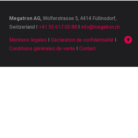
Megatron AG,
Wölferstrasse 5, 4414 Füllinsdorf,
Switzerland I
+41 55 617 00 88
I
info@megatron.ch
Mentions légales
I
Déclaration de confidentialité
I
Conditions générales de vente
I
Contact