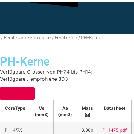
/
Ferrite von Ferroxcube
/
Ferritkerne
/ PH-Kerne
PH-Kerne
Verfügbare Grössen von PH7.4 bis PH14;
Verfügbare / empfohlene 3D3
ANFRAGE
CoreType
Ve
Ae
Mass
Datasheet
(mm3)
(mm2)
(g)
PH14/7.5
3.000
PH1475.pdf