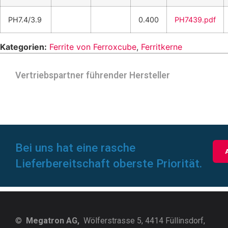
PH7.4/3.9
0.400
PH7439.pdf
Kategorien:
Ferrite von Ferroxcube
,
Ferritkerne
Vertriebspartner führender Hersteller
Bei uns hat eine rasche
Lieferbereitschaft oberste Priorität.
©
Megatron AG,
Wölferstrasse 5, 4414 Füllinsdorf,