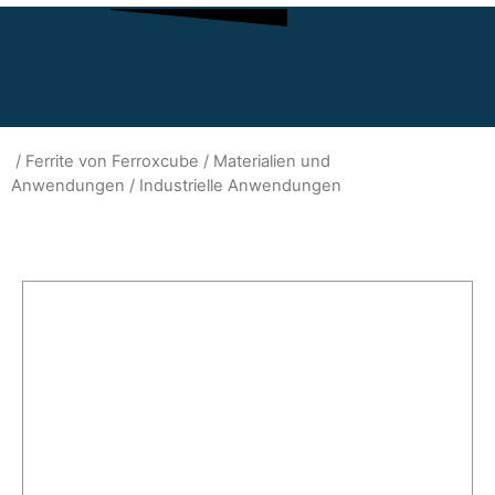
/
Ferrite von Ferroxcube
/
Materialien und
Anwendungen
/ Industrielle Anwendungen