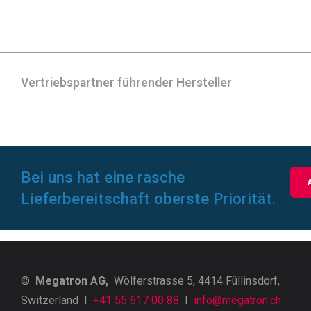
Vertriebspartner führender Hersteller
Bei uns hat eine rasche
Lieferbereitschaft oberste Priorität.
©
Megatron AG,
Wölferstrasse 5, 4414 Füllinsdorf,
Switzerland I
+41 55 617 00 88
I
info@megatron.ch