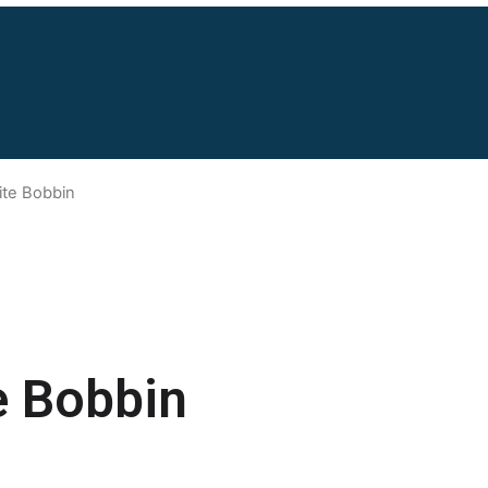
rite Bobbin
e Bobbin