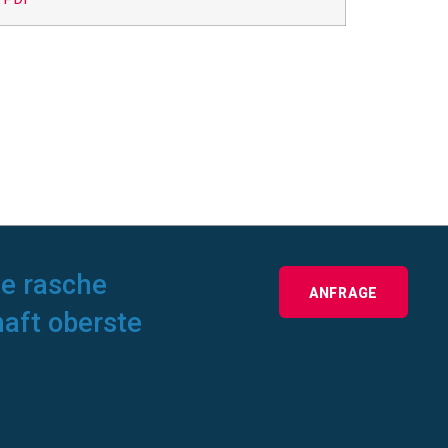
ne rasche
ANFRAGE
haft oberste