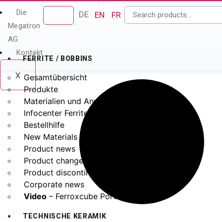
Die
DE
EN
FR
Megatron
AG
Kontakt
FERRITE / BOBBINS
X
Gesamtübersicht
Produkte
Materialien und Anwendungen
Infocenter Ferrite
Bestellhilfe
New Materials
Product news
Product change notification
Product discontinuation Notice
Corporate news
Video
– Ferroxcube Portfolio
TECHNISCHE KERAMIK