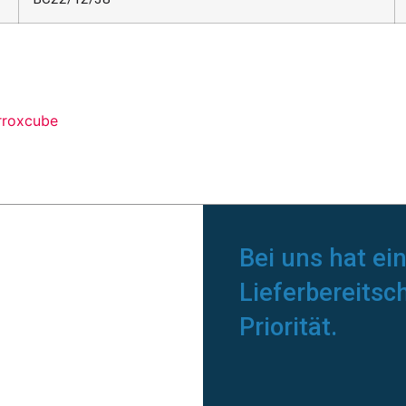
erroxcube
Bei uns hat ei
Lieferbereitsc
Priorität.