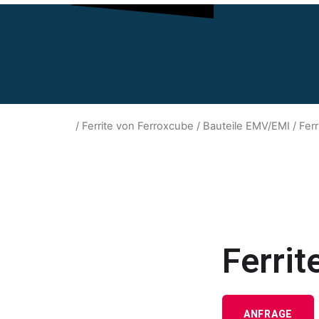
/
Ferrite von Ferroxcube
/
Bauteile EMV/EMI
/ Fer
Ferrit
ANFRAGE