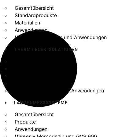
Gesamtübersicht
Standardprodukte
Materialien
Anwendungen
Videos
– Materialien und Anwendungen
THERM / ELEK ISOLATIONEN
Gesamtübersicht
Standardprodukte
Werkstoffe
Infocenter
Video
– Materialien und Anwendungen
LÄNGENMESSSYSTEME
Gesamtübersicht
Produkte
Anwendungen
Videos
– Messprinzip und GVS 900