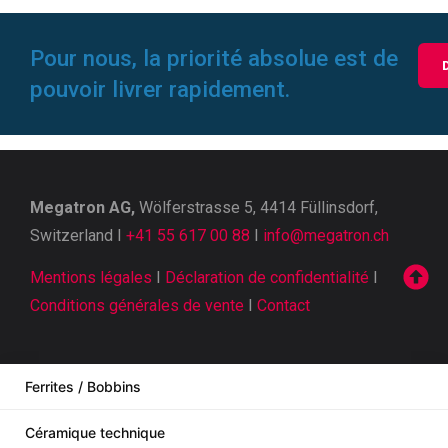
Pour nous, la priorité absolue est de
pouvoir livrer rapidement.
Megatron AG,
Wölferstrasse 5, 4414 Füllinsdorf,
Switzerland I
+41 55 617 00 88
I
info@megatron.ch
Mentions légales
I
Déclaration de confidentialité
I
Conditions générales de vente
I
Contact
Ferrites / Bobbins
Céramique technique