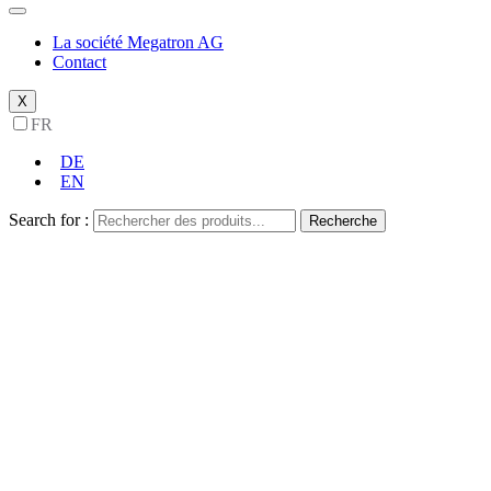
La société Megatron AG
Contact
X
FR
DE
EN
Search for :
Recherche