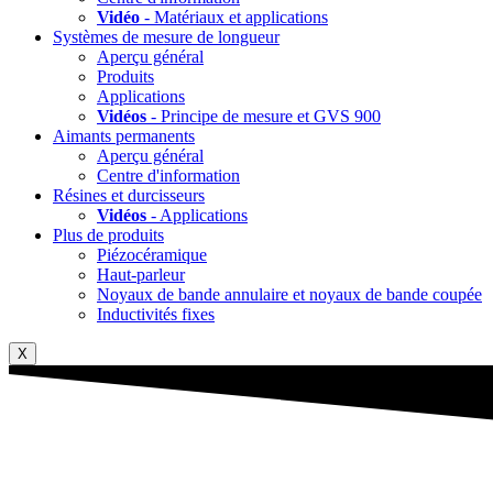
Vidéo
- Matériaux et applications
Systèmes de mesure de longueur
Aperçu général
Produits
Applications
Vidéos
- Principe de mesure et GVS 900
Aimants permanents
Aperçu général
Centre d'information
Résines et durcisseurs
Vidéos
- Applications
Plus de produits
Piézocéramique
Haut-parleur
Noyaux de bande annulaire et noyaux de bande coupée
Inductivités fixes
X