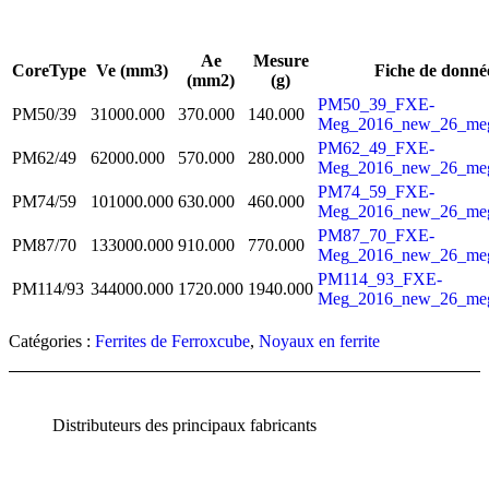
Demande
Ae
Mesure
CoreType
Ve (mm3)
Fiche de donné
(mm2)
(g)
PM50_39_FXE-
PM50/39
31000.000
370.000
140.000
Meg_2016_new_26_meg
PM62_49_FXE-
PM62/49
62000.000
570.000
280.000
Meg_2016_new_26_meg
PM74_59_FXE-
PM74/59
101000.000
630.000
460.000
Meg_2016_new_26_meg
PM87_70_FXE-
PM87/70
133000.000
910.000
770.000
Meg_2016_new_26_meg
PM114_93_FXE-
PM114/93
344000.000
1720.000
1940.000
Meg_2016_new_26_meg
Catégories :
Ferrites de Ferroxcube
,
Noyaux en ferrite
Distributeurs des principaux fabricants