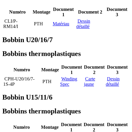
Document
Document
Numéro
Montage
Document 2
1
3
CLI/P-
Dessin
PTH
Matériau
RM14/I
détaillé
Bobbin U20/16/7
Bobbins thermoplastiques
Document
Document
Document
Numéro
Montage
1
2
3
CPH-U20/16/7-
Winding
Carte
Dessin
PTH
1S-4P
Spec
jaune
détaillé
Bobbin U15/11/6
Bobbins thermoplastiques
Document
Document
Document
Numéro
Montage
1
2
3