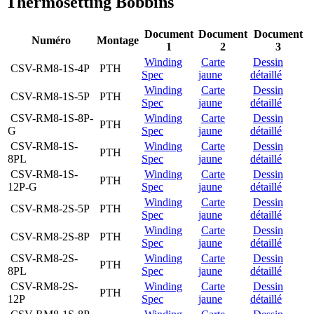
Thermosetting Bobbins
Document
Document
Document
Numéro
Montage
1
2
3
Winding
Carte
Dessin
CSV-RM8-1S-4P
PTH
Spec
jaune
détaillé
Winding
Carte
Dessin
CSV-RM8-1S-5P
PTH
Spec
jaune
détaillé
CSV-RM8-1S-8P-
Winding
Carte
Dessin
PTH
G
Spec
jaune
détaillé
CSV-RM8-1S-
Winding
Carte
Dessin
PTH
8PL
Spec
jaune
détaillé
CSV-RM8-1S-
Winding
Carte
Dessin
PTH
12P-G
Spec
jaune
détaillé
Winding
Carte
Dessin
CSV-RM8-2S-5P
PTH
Spec
jaune
détaillé
Winding
Carte
Dessin
CSV-RM8-2S-8P
PTH
Spec
jaune
détaillé
CSV-RM8-2S-
Winding
Carte
Dessin
PTH
8PL
Spec
jaune
détaillé
CSV-RM8-2S-
Winding
Carte
Dessin
PTH
12P
Spec
jaune
détaillé