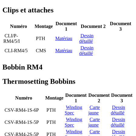
Clips et attaches
Document
Document
Numéro
Montage
Document 2
1
3
CLI/P-
Dessin
PTH
Matériau
RM4/5/I
détaillé
Dessin
CLI-RM4/5
CMS
Matériau
détaillé
Bobbin RM4
Thermosetting Bobbins
Document
Document
Document
Numéro
Montage
1
2
3
Winding
Carte
Dessin
CSV-RM4-1S-6P
PTH
Spec
jaune
détaillé
Winding
Carte
Dessin
CSV-RM4-1S-5P
PTH
Spec
jaune
détaillé
Winding
Carte
Dessin
CSV-RM4-2S-5P
PTH