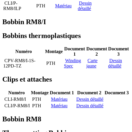
CLI/P-
Dessin
PTH
Matériau
RM8/ILP
détaillé
Bobbin RM8/I
Bobbins thermoplastiques
Document
Document
Document
Numéro
Montage
1
2
3
CPV-RM8/I-1S-
Winding
Carte
Dessin
PTH
12PD-TZ
Spec
jaune
détaillé
Clips et attaches
Numéro
Montage
Document 1
Document 2
Document 3
CLI-RM8/I
PTH
Matériau
Dessin détaillé
CLI/P-RM8/I
PTH
Matériau
Dessin détaillé
Bobbin RM8