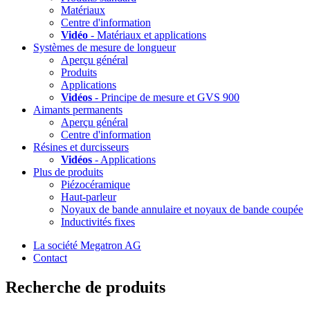
Matériaux
Centre d'information
Vidéo
- Matériaux et applications
Systèmes de mesure de longueur
Aperçu général
Produits
Applications
Vidéos
- Principe de mesure et GVS 900
Aimants permanents
Aperçu général
Centre d'information
Résines et durcisseurs
Vidéos
- Applications
Plus de produits
Piézocéramique
Haut-parleur
Noyaux de bande annulaire et noyaux de bande coupée
Inductivités fixes
La société Megatron AG
Contact
Recherche de produits