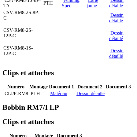
CSV-RM8-1S-8P-
Winding
Carte
Dessin
PTH
TA
Spec
jaune
détaillé
CSV-RM8-2S-8P-
Dessin
C
détaillé
CSV-RM8-2S-
Dessin
12P-C
détaillé
CSV-RM8-1S-
Dessin
12P-C
détaillé
Clips et attaches
Numéro
Montage
Document 1
Document 2
Document 3
CLI/P-RM8
PTH
Matériau
Dessin détaillé
Bobbin RM7/I LP
Clips et attaches
Numéro
Montage
Document 3