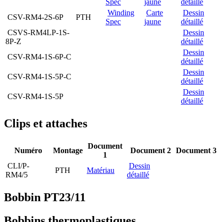
Spec
jaune
détaillé
Winding
Carte
Dessin
CSV-RM4-2S-6P
PTH
Spec
jaune
détaillé
CSVS-RM4LP-1S-
Dessin
8P-Z
détaillé
Dessin
CSV-RM4-1S-6P-C
détaillé
Dessin
CSV-RM4-1S-5P-C
détaillé
Dessin
CSV-RM4-1S-5P
détaillé
Clips et attaches
Document
Numéro
Montage
Document 2
Document 3
1
CLI/P-
Dessin
PTH
Matériau
RM4/5
détaillé
Bobbin PT23/11
Bobbins thermoplastiques