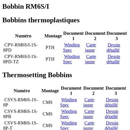
Bobbin RM6S/I
Bobbins thermoplastiques
Document
Document
Document
Numéro
Montage
1
2
3
CPV-RM6S/I-1S-
Winding
Carte
Dessin
PTH
8PD
Spec
jaune
détaillé
CPV-RM6S/I-1S-
Winding
Carte
Dessin
PTH
8PD-TZ
Spec
jaune
détaillé
Thermosetting Bobbins
Document
Document
Document
Numéro
Montage
1
2
3
CSVS-RM6S-1S-
Winding
Carte
Dessin
CMS
8P
Spec
jaune
détaillé
CSVS-RM6S-1S-
Winding
Carte
Dessin
CMS
8PB
Spec
jaune
détaillé
CSVS-RM6S-1S-
Winding
Carte
Dessin
CMS
8P-T
Spec
jaune
détaillé