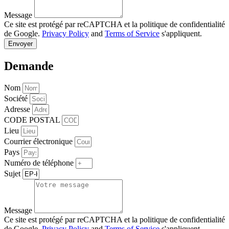
Message
Ce site est protégé par reCAPTCHA et la politique de confidentialité
de Google.
Privacy Policy
and
Terms of Service
s'appliquent.
Envoyer
Demande
Nom
Société
Adresse
CODE POSTAL
Lieu
Courrier électronique
Pays
Numéro de téléphone
Sujet
Message
Ce site est protégé par reCAPTCHA et la politique de confidentialité
de Google.
Privacy Policy
and
Terms of Service
s'appliquent.