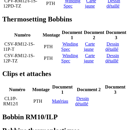
CPV-RM12/I-1S-
Winding
Carte
Dessin
PTH
12PD-TZ
Spec
jaune
détaillé
Thermosetting Bobbins
Document
Document
Document
Numéro
Montage
1
2
3
CSV-RM12-1S-
Winding
Carte
Dessin
PTH
11P-T
Spec
jaune
détaillé
CSV-RM12-1S-
Winding
Carte
Dessin
PTH
12P-TZ
Spec
jaune
détaillé
Clips et attaches
Document
Document
Numéro
Montage
Document 2
1
3
CLI/P-
Dessin
PTH
Matériau
RM12/I
détaillé
Bobbin RM10/ILP