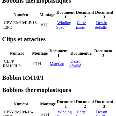
Bobbins thermoplastiques
Document
Document
Document
Numéro
Montage
1
2
3
CPV-RM10/ILP-1S-
Winding
Carte
Dessin
PTH
12PD
Spec
jaune
détaillé
Clips et attaches
Document
Document
Numéro
Montage
Document 2
1
3
CLI/P-
Dessin
PTH
Matériau
RM10/ILP
détaillé
Bobbin RM10/I
Bobbins thermoplastiques
Document
Document
Document
Numéro
Montage
1
2
3
CPV-RM10/I-1S-
Winding
Carte
Dessin
PTH