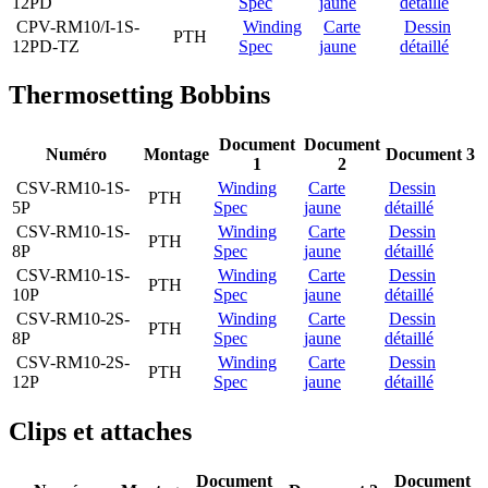
12PD
Spec
jaune
détaillé
CPV-RM10/I-1S-
Winding
Carte
Dessin
PTH
12PD-TZ
Spec
jaune
détaillé
Thermosetting Bobbins
Document
Document
Numéro
Montage
Document 3
1
2
CSV-RM10-1S-
Winding
Carte
Dessin
PTH
5P
Spec
jaune
détaillé
CSV-RM10-1S-
Winding
Carte
Dessin
PTH
8P
Spec
jaune
détaillé
CSV-RM10-1S-
Winding
Carte
Dessin
PTH
10P
Spec
jaune
détaillé
CSV-RM10-2S-
Winding
Carte
Dessin
PTH
8P
Spec
jaune
détaillé
CSV-RM10-2S-
Winding
Carte
Dessin
PTH
12P
Spec
jaune
détaillé
Clips et attaches
Document
Document