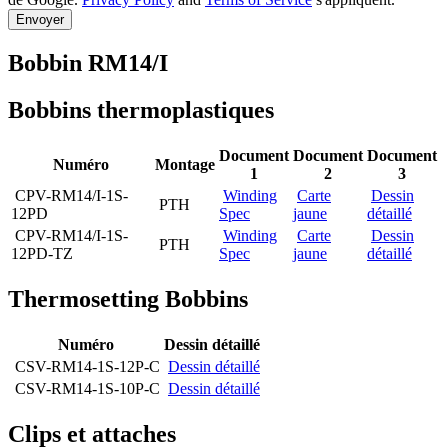
Envoyer
Bobbin RM14/I
Bobbins thermoplastiques
Document
Document
Document
Numéro
Montage
1
2
3
CPV-RM14/I-1S-
Winding
Carte
Dessin
PTH
12PD
Spec
jaune
détaillé
CPV-RM14/I-1S-
Winding
Carte
Dessin
PTH
12PD-TZ
Spec
jaune
détaillé
Thermosetting Bobbins
Numéro
Dessin détaillé
CSV-RM14-1S-12P-C
Dessin détaillé
CSV-RM14-1S-10P-C
Dessin détaillé
Clips et attaches