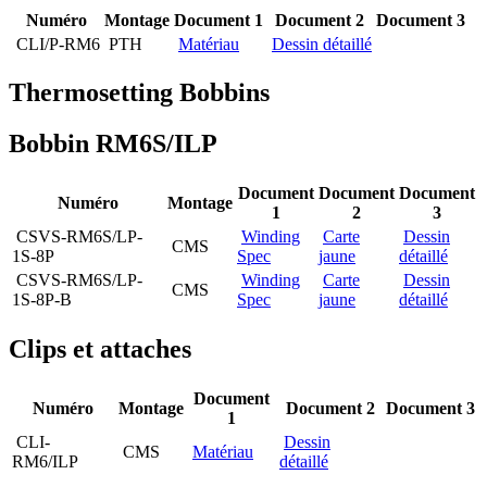
Numéro
Montage
Document 1
Document 2
Document 3
CLI/P-RM6
PTH
Matériau
Dessin détaillé
Thermosetting Bobbins
Bobbin RM6S/ILP
Document
Document
Document
Numéro
Montage
1
2
3
CSVS-RM6S/LP-
Winding
Carte
Dessin
CMS
1S-8P
Spec
jaune
détaillé
CSVS-RM6S/LP-
Winding
Carte
Dessin
CMS
1S-8P-B
Spec
jaune
détaillé
Clips et attaches
Document
Numéro
Montage
Document 2
Document 3
1
CLI-
Dessin
CMS
Matériau
RM6/ILP
détaillé