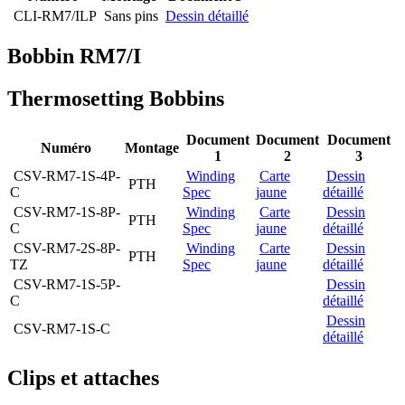
CLI-RM7/ILP
Sans pins
Dessin détaillé
Bobbin RM7/I
Thermosetting Bobbins
Document
Document
Document
Numéro
Montage
1
2
3
CSV-RM7-1S-4P-
Winding
Carte
Dessin
PTH
C
Spec
jaune
détaillé
CSV-RM7-1S-8P-
Winding
Carte
Dessin
PTH
C
Spec
jaune
détaillé
CSV-RM7-2S-8P-
Winding
Carte
Dessin
PTH
TZ
Spec
jaune
détaillé
CSV-RM7-1S-5P-
Dessin
C
détaillé
Dessin
CSV-RM7-1S-C
détaillé
Clips et attaches