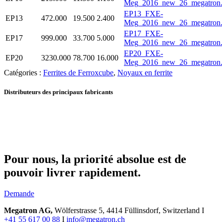
Meg_2016_new_26_megatron.
EP13_FXE-
EP13
472.000
19.500
2.400
Meg_2016_new_26_megatron.
EP17_FXE-
EP17
999.000
33.700
5.000
Meg_2016_new_26_megatron.
EP20_FXE-
EP20
3230.000
78.700
16.000
Meg_2016_new_26_megatron.
Catégories :
Ferrites de Ferroxcube
,
Noyaux en ferrite
Distributeurs des principaux fabricants
Pour nous, la priorité absolue est de
pouvoir livrer rapidement.
Demande
Megatron AG,
Wölferstrasse 5, 4414 Füllinsdorf, Switzerland I
+41 55 617 00 88
I
info@megatron.ch