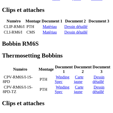
Clips et attaches
Numéro
Montage
Document 1
Document 2
Document 3
CLIP-RM6/I
PTH
Matériau
Dessin détaillé
CLI-RM6/I
CMS
Matériau
Dessin détaillé
Bobbin RM6S
Thermosetting Bobbins
Document
Document
Document
Numéro
Montage
1
2
3
CPV-RM6S/I-1S-
Winding
Carte
Dessin
PTH
8PD
Spec
jaune
détaillé
CPV-RM6S/I-1S-
Winding
Carte
Dessin
PTH
8PD-TZ
Spec
jaune
détaillé
Clips et attaches