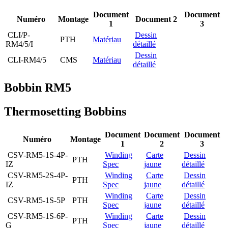
Document
Document
Numéro
Montage
Document 2
1
3
CLI/P-
Dessin
PTH
Matériau
RM4/5/I
détaillé
Dessin
CLI-RM4/5
CMS
Matériau
détaillé
Bobbin RM5
Thermosetting Bobbins
Document
Document
Document
Numéro
Montage
1
2
3
CSV-RM5-1S-4P-
Winding
Carte
Dessin
PTH
IZ
Spec
jaune
détaillé
CSV-RM5-2S-4P-
Winding
Carte
Dessin
PTH
IZ
Spec
jaune
détaillé
Winding
Carte
Dessin
CSV-RM5-1S-5P
PTH
Spec
jaune
détaillé
CSV-RM5-1S-6P-
Winding
Carte
Dessin
PTH
G
Spec
jaune
détaillé