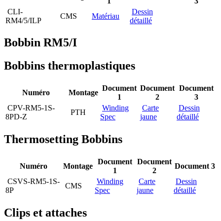
1
3
CLI-
Dessin
CMS
Matériau
RM4/5/ILP
détaillé
Bobbin RM5/I
Bobbins thermoplastiques
Document
Document
Document
Numéro
Montage
1
2
3
CPV-RM5-1S-
Winding
Carte
Dessin
PTH
8PD-Z
Spec
jaune
détaillé
Thermosetting Bobbins
Document
Document
Numéro
Montage
Document 3
1
2
CSVS-RM5-1S-
Winding
Carte
Dessin
CMS
8P
Spec
jaune
détaillé
Clips et attaches