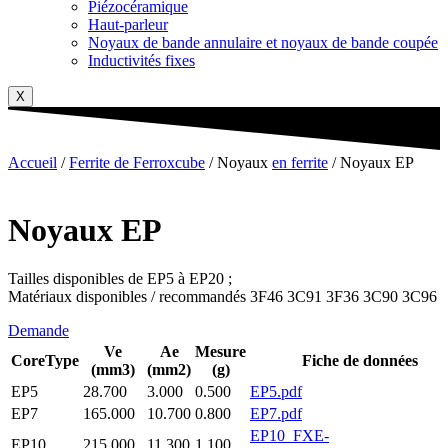
Piézocéramique
Haut-parleur
Noyaux de bande annulaire et noyaux de bande coupée
Inductivités fixes
X
Accueil
/
Ferrite de Ferroxcube
/ Noyaux
en ferrite
/ Noyaux EP
Noyaux EP
Tailles disponibles de EP5 à EP20 ;
Matériaux disponibles / recommandés 3F46 3C91 3F36 3C90 3C96
Demande
Ve
Ae
Mesure
CoreType
Fiche de données
(mm3)
(mm2)
(g)
EP5
28.700
3.000
0.500
EP5.pdf
EP7
165.000
10.700
0.800
EP7.pdf
EP10_FXE-
EP10
215.000
11.300
1.100