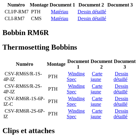
Numéro
Montage
Document 1
Document 2
Document 3
CLI/P-RM7
PTH
Matériau
Dessin détaillé
CLI-RM7
CMS
Matériau
Dessin détaillé
Bobbin RM6R
Thermosetting Bobbins
Document
Document
Document
Numéro
Montage
1
2
3
CSV-RM6S/R-1S-
Winding
Carte
Dessin
PTH
4P-IZ
Spec
jaune
détaillé
CSV-RM6S/R-2S-
Winding
Carte
Dessin
PTH
4P-IZ
Spec
jaune
détaillé
CSV-RM6R-1S-6P-
Winding
Carte
Dessin
PTH
IZ-C
Spec
jaune
détaillé
CSV-RM6R-2S-6P-
Winding
Carte
Dessin
PTH
IZ
Spec
jaune
détaillé
Clips et attaches