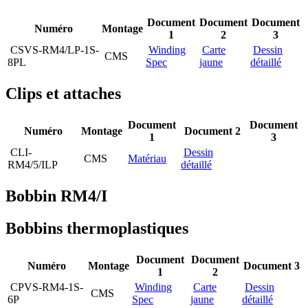
Document
Document
Document
Numéro
Montage
1
2
3
CSVS-RM4/LP-1S-
Winding
Carte
Dessin
CMS
8PL
Spec
jaune
détaillé
Clips et attaches
Document
Document
Numéro
Montage
Document 2
1
3
CLI-
Dessin
CMS
Matériau
RM4/5/ILP
détaillé
Bobbin RM4/I
Bobbins thermoplastiques
Document
Document
Numéro
Montage
Document 3
1
2
CPVS-RM4-1S-
Winding
Carte
Dessin
CMS
6P
Spec
jaune
détaillé