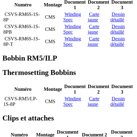
Document
Document
Document
Numéro
Montage
1
2
3
CSVS-RM6S-1S-
Winding
Carte
Dessin
CMS
8P
Spec
jaune
détaillé
CSVS-RM6S-1S-
Winding
Carte
Dessin
CMS
8PB
Spec
jaune
détaillé
CSVS-RM6S-1S-
Winding
Carte
Dessin
CMS
8P-T
Spec
jaune
détaillé
Bobbin RM5/ILP
Thermosetting Bobbins
Document
Document
Document
Numéro
Montage
1
2
3
CSVS-RM5/LP-
Winding
Carte
Dessin
CMS
1S-8P
Spec
jaune
détaillé
Clips et attaches
Document
Document
Numéro
Montage
Document 2