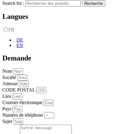
Search for :
Recherche
Langues
FR
DE
EN
Demande
Nom
Société
Adresse
CODE POSTAL
Lieu
Courrier électronique
Pays
Numéro de téléphone
Sujet