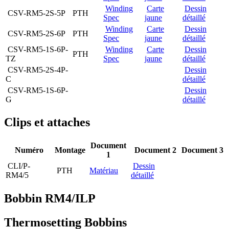
Winding
Carte
Dessin
CSV-RM5-2S-5P
PTH
Spec
jaune
détaillé
Winding
Carte
Dessin
CSV-RM5-2S-6P
PTH
Spec
jaune
détaillé
CSV-RM5-1S-6P-
Winding
Carte
Dessin
PTH
TZ
Spec
jaune
détaillé
CSV-RM5-2S-4P-
Dessin
C
détaillé
CSV-RM5-1S-6P-
Dessin
G
détaillé
Clips et attaches
Document
Numéro
Montage
Document 2
Document 3
1
CLI/P-
Dessin
PTH
Matériau
RM4/5
détaillé
Bobbin RM4/ILP
Thermosetting Bobbins