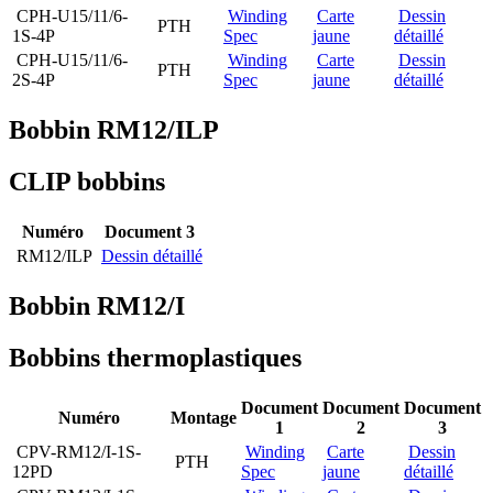
CPH-U15/11/6-
Winding
Carte
Dessin
PTH
1S-4P
Spec
jaune
détaillé
CPH-U15/11/6-
Winding
Carte
Dessin
PTH
2S-4P
Spec
jaune
détaillé
Bobbin RM12/ILP
CLIP bobbins
Numéro
Document 3
RM12/ILP
Dessin détaillé
Bobbin RM12/I
Bobbins thermoplastiques
Document
Document
Document
Numéro
Montage
1
2
3
CPV-RM12/I-1S-
Winding
Carte
Dessin
PTH
12PD
Spec
jaune
détaillé