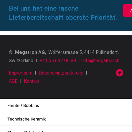
Bei uns hat eine rasche
Lieferbereitschaft oberste Priorität.
©
Megatron AG,
Wölferstrasse 5, 4414 Füllinsdorf,
Switzerland I
+41 55 617 00 88
I
info@megatron.ch
Impressum
I
Datenschutzerklärung
I
AGB
I
Kontakt
Ferrite / Bobbins
Technische Keramik