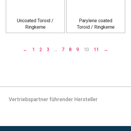
Uncoated Toroid /
Parylene coated
Ringkerne
Toroid / Ringkerne
←
1
2
3
…
7
8
9
10
11
→
Vertriebspartner führender Hersteller