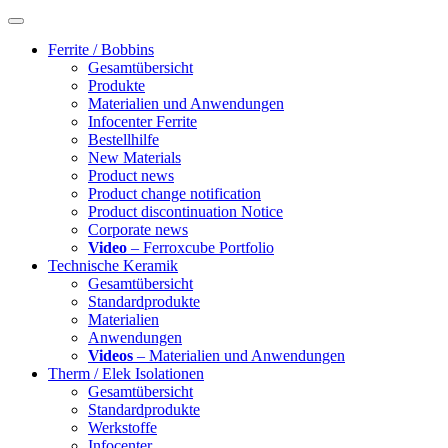
Ferrite / Bobbins
Gesamtübersicht
Produkte
Materialien und Anwendungen
Infocenter Ferrite
Bestellhilfe
New Materials
Product news
Product change notification
Product discontinuation Notice
Corporate news
Video
– Ferroxcube Portfolio
Technische Keramik
Gesamtübersicht
Standardprodukte
Materialien
Anwendungen
Videos
– Materialien und Anwendungen
Therm / Elek Isolationen
Gesamtübersicht
Standardprodukte
Werkstoffe
Infocenter