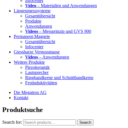
Infocenter
Video
– Materialien und Anwendungen
Längenmesssysteme
Gesamtübersicht
Produkte
Anwendungen
Videos
– Messprinzip und GVS 900
Permanent-Magnete
Gesamtübersicht
Infocenter
Giessharze Vergussmasse
Videos
– Anwendungen
Weitere Produkte
Piezokeramik
Lautsprecher
Ringbandkerne und Schnittbandkerne
Festinduktivitäten
Die Megatron AG
Kontakt
Produktsuche
Search for:
Search