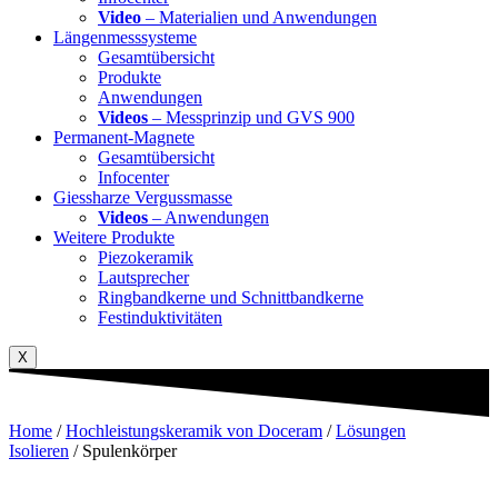
Video
– Materialien und Anwendungen
Längenmesssysteme
Gesamtübersicht
Produkte
Anwendungen
Videos
– Messprinzip und GVS 900
Permanent-Magnete
Gesamtübersicht
Infocenter
Giessharze Vergussmasse
Videos
– Anwendungen
Weitere Produkte
Piezokeramik
Lautsprecher
Ringbandkerne und Schnittbandkerne
Festinduktivitäten
X
Home
/
Hochleistungskeramik von Doceram
/
Lösungen
Isolieren
/ Spulenkörper