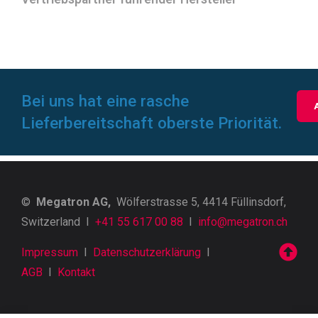
Bei uns hat eine rasche
Lieferbereitschaft oberste Priorität.
©
Megatron AG,
Wölferstrasse 5, 4414 Füllinsdorf,
Switzerland I
+41 55 617 00 88
I
info@megatron.ch
Impressum
I
Datenschutzerklärung
I
AGB
I
Kontakt