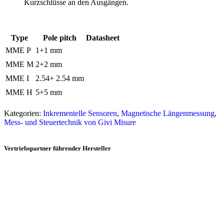
Kurzschlüsse an den Ausgängen.
Type
Pole pitch
Datasheet
MME P
1+1 mm
MME M
2+2 mm
MME I
2.54+ 2.54 mm
MME H
5+5 mm
Kategorien:
Inkrementelle Sensoren
,
Magnetische Längenmessung
,
Mess- und Steuertechnik von Givi Misure
Vertriebspartner führender Hersteller