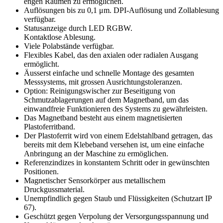
engen Räumen zu ermöglichen.
Auflösungen bis zu 0,1 μm. DPI-Auflösung und Zollablesung
verfügbar.
Statusanzeige durch LED RGBW.
Kontaktlose Ablesung.
Viele Polabstände verfügbar.
Flexibles Kabel, das den axialen oder radialen Ausgang
ermöglicht.
Äusserst einfache und schnelle Montage des gesamten
Messsystems, mit grossen Ausrichtungstoleranzen.
Option: Reinigungswischer zur Beseitigung von
Schmutzablagerungen auf dem Magnetband, um das
einwandfreie Funktionieren des Systems zu gewährleisten.
Das Magnetband besteht aus einem magnetisierten
Plastoferritband.
Der Plastoferrit wird von einem Edelstahlband getragen, das
bereits mit dem Klebeband versehen ist, um eine einfache
Anbringung an der Maschine zu ermöglichen.
Referenzindizes in konstantem Schritt oder in gewünschten
Positionen.
Magnetischer Sensorkörper aus metallischem
Druckgussmaterial.
Unempfindlich gegen Staub und Flüssigkeiten (Schutzart IP
67).
Geschützt gegen Verpolung der Versorgungsspannung und