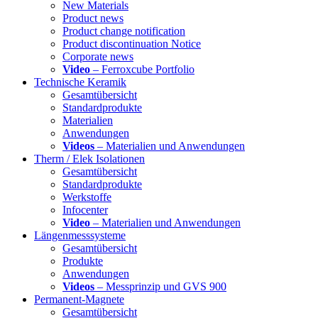
New Materials
Product news
Product change notification
Product discontinuation Notice
Corporate news
Video
– Ferroxcube Portfolio
Technische Keramik
Gesamtübersicht
Standardprodukte
Materialien
Anwendungen
Videos
– Materialien und Anwendungen
Therm / Elek Isolationen
Gesamtübersicht
Standardprodukte
Werkstoffe
Infocenter
Video
– Materialien und Anwendungen
Längenmesssysteme
Gesamtübersicht
Produkte
Anwendungen
Videos
– Messprinzip und GVS 900
Permanent-Magnete
Gesamtübersicht