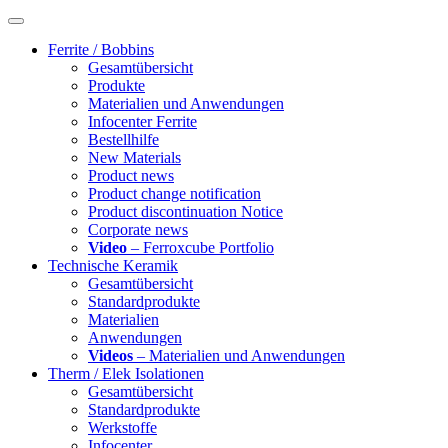
Ferrite / Bobbins
Gesamtübersicht
Produkte
Materialien und Anwendungen
Infocenter Ferrite
Bestellhilfe
New Materials
Product news
Product change notification
Product discontinuation Notice
Corporate news
Video
– Ferroxcube Portfolio
Technische Keramik
Gesamtübersicht
Standardprodukte
Materialien
Anwendungen
Videos
– Materialien und Anwendungen
Therm / Elek Isolationen
Gesamtübersicht
Standardprodukte
Werkstoffe
Infocenter