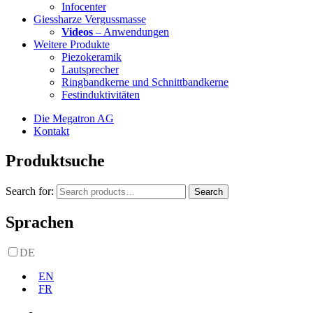
Infocenter
Giessharze Vergussmasse
Videos
– Anwendungen
Weitere Produkte
Piezokeramik
Lautsprecher
Ringbandkerne und Schnittbandkerne
Festinduktivitäten
Die Megatron AG
Kontakt
Produktsuche
Search for:
Search
Sprachen
DE
EN
FR