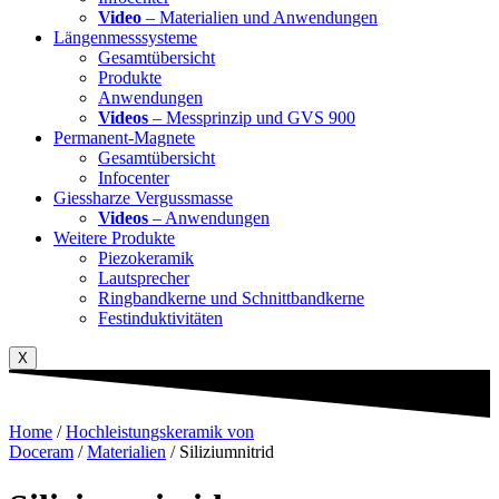
Video
– Materialien und Anwendungen
Längenmesssysteme
Gesamtübersicht
Produkte
Anwendungen
Videos
– Messprinzip und GVS 900
Permanent-Magnete
Gesamtübersicht
Infocenter
Giessharze Vergussmasse
Videos
– Anwendungen
Weitere Produkte
Piezokeramik
Lautsprecher
Ringbandkerne und Schnittbandkerne
Festinduktivitäten
X
Home
/
Hochleistungskeramik von
Doceram
/
Materialien
/ Siliziumnitrid