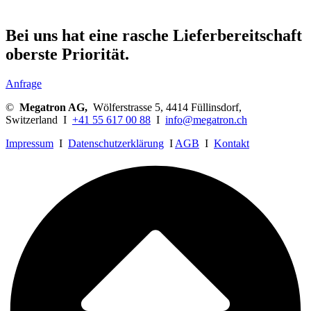
Bei uns hat eine rasche Lieferbereitschaft
oberste Priorität.
Anfrage
©
Megatron AG,
Wölferstrasse 5, 4414 Füllinsdorf,
Switzerland I
+41 55 617 00 88
I
info@megatron.ch
Impressum
I
Datenschutzerklärung
I
AGB
I
Kontakt