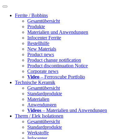
Ferrite / Bobbins
Gesamtübersicht
Produkte
Materialien und Anwendungen
Infocenter Ferrite
Bestellhilfe
New Materials
Product news
Product change notification
Product discontinuation Notice
Corporate news
Video
– Ferroxcube Portfolio
Technische Keramik
Gesamtübersicht
Standardprodukte
Materialien
Anwendungen
Videos
– Materialien und Anwendungen
Therm / Elek Isolationen
Gesamtübersicht
Standardprodukte
Werkstoffe
Infocenter