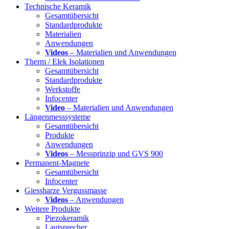
Technische Keramik
Gesamtübersicht
Standardprodukte
Materialien
Anwendungen
Videos
– Materialien und Anwendungen
Therm / Elek Isolationen
Gesamtübersicht
Standardprodukte
Werkstoffe
Infocenter
Video
– Materialien und Anwendungen
Längenmesssysteme
Gesamtübersicht
Produkte
Anwendungen
Videos
– Messprinzip und GVS 900
Permanent-Magnete
Gesamtübersicht
Infocenter
Giessharze Vergussmasse
Videos
– Anwendungen
Weitere Produkte
Piezokeramik
Lautsprecher