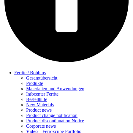
Ferrite / Bobbins
Gesamtübersicht
Produkte
Materialien und Anwendungen
Infocenter Ferrite
Bestellhilfe
New Materials
Product news
Product change notification
Product discontinuation Notice
Corporate news
Video
– Ferroxcube Portfolio