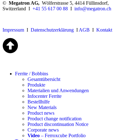
©
Megatron AG,
Wölferstrasse 5, 4414 Füllinsdorf,
Switzerland I
+41 55 617 00 88
I
info@megatron.ch
Impressum
I
Datenschutzerklärung
I
AGB
I
Kontakt
Ferrite / Bobbins
Gesamtübersicht
Produkte
Materialien und Anwendungen
Infocenter Ferrite
Bestellhilfe
New Materials
Product news
Product change notification
Product discontinuation Notice
Corporate news
Video
– Ferroxcube Portfolio