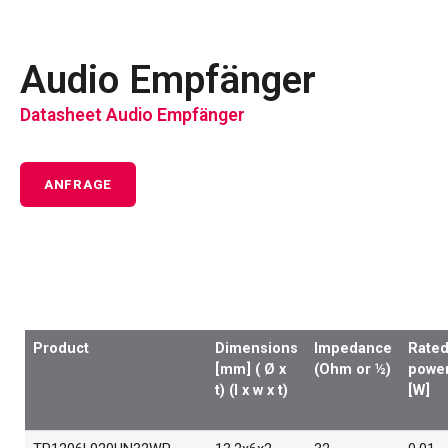
Audio Empfänger
Datasheet Audio Empfänger
ANFRAGE
Product
Dimensions
Impedance
Rate
[mm] ( Ø x
(Ohm or ½)
powe
t) (l x w x t)
[W]