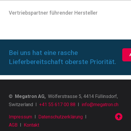
Vertriebspartner führender Hersteller
Bei uns hat eine rasche
Lieferbereitschaft oberste Priorität.
©
Megatron AG,
Wölferstrasse 5, 4414 Füllinsdorf,
Switzerland I
+41 55 617 00 88
I
info@megatron.ch
Impressum
I
Datenschutzerklärung
I
AGB
I
Kontakt