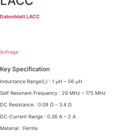
LACC
Datenblatt LACC
Anfrage
Key Specification
Inductance Range(L)
: 1 µH – 56 µH
Self Resonant Frequency
: 29 MHz – 175 MHz
DC Resistance
: 0.09 Ω – 3.4 Ω
DC-Current Range
: 0.36 A – 2 A
Material
: Ferrite