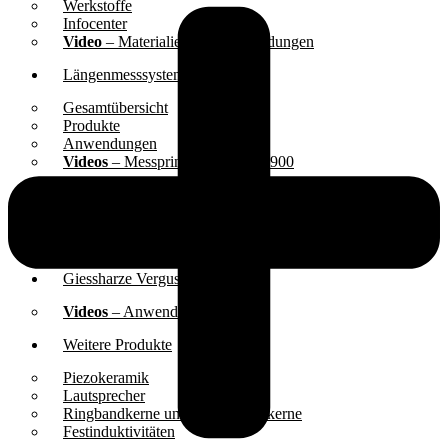
Werkstoffe
Infocenter
Video
– Materialien und Anwendungen
Längenmesssysteme
Gesamtübersicht
Produkte
Anwendungen
Videos
– Messprinzip und GVS 900
Permanent-Magnete
Gesamtübersicht
Infocenter
Giessharze Vergussmasse
Videos
– Anwendungen
Weitere Produkte
Piezokeramik
Lautsprecher
Ringbandkerne und Schnittbandkerne
Festinduktivitäten