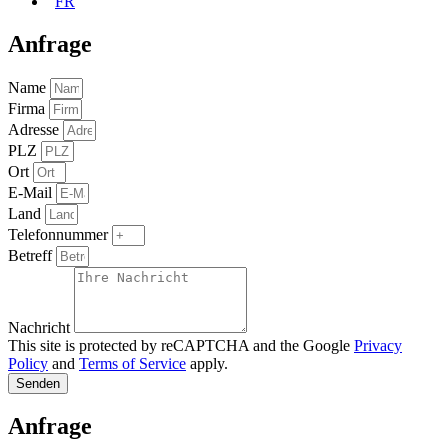
FR
Anfrage
Name
Firma
Adresse
PLZ
Ort
E-Mail
Land
Telefonnummer
Betreff
Nachricht
This site is protected by reCAPTCHA and the Google
Privacy
Policy
and
Terms of Service
apply.
Senden
Anfrage