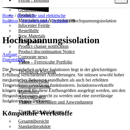
Ferrite / Bobbins
Gesamtübersicht
Produkte
Home
/
thermische und elektrische
Materialien und Anwendungen
Isolation
/
Anwendungen
/
Isolieren
/ Hoch­spannungs­isolation
Infocenter Ferrite
Bestellhilfe
New Materials
Hoch­spannungs­isolation
Product news
Product change notification
Product discontinuation Notice
Anfrage
Corporate news
Datenblätter
Video
– Ferroxcube Portfolio
Die Besonderheit solcher Isolationen liegt in der gleichzeitigen
Technische Keramik
Erfüllung verschiedener Anforderungen. Sie müssen sowohl hoher
mechanischer Belastung standhalten als auch bei erhöhten
Gesamtübersicht
Temperaturen zuverlässig funktionieren. Isolationswerkstoffe
Standardprodukte
können speziell für diese Einflussgrößen ausgelegt werden, um den
Materialien
Herausforderungen gerecht zu werden und eine zuverlässige
Anwendungen
Isolation zu gewährleisten.
Videos
– Materialien und Anwendungen
Therm / Elek Isolationen
Kompatible Werkstoffe
Gesamtübersicht
Standardprodukte