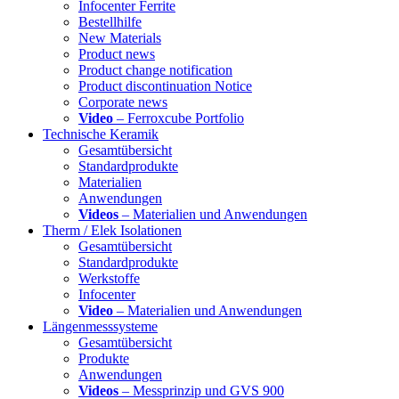
Infocenter Ferrite
Bestellhilfe
New Materials
Product news
Product change notification
Product discontinuation Notice
Corporate news
Video
– Ferroxcube Portfolio
Technische Keramik
Gesamtübersicht
Standardprodukte
Materialien
Anwendungen
Videos
– Materialien und Anwendungen
Therm / Elek Isolationen
Gesamtübersicht
Standardprodukte
Werkstoffe
Infocenter
Video
– Materialien und Anwendungen
Längenmesssysteme
Gesamtübersicht
Produkte
Anwendungen
Videos
– Messprinzip und GVS 900