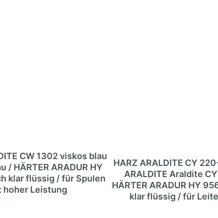
ITE CW 1302 viskos blau
HARZ ARALDITE CY 220-1
rau / HÄRTER ARADUR HY
ARALDITE Araldite CY 
h klar flüssig / für Spulen
HÄRTER ARADUR HY 956 
t hoher Leistung
klar flüssig / für Leit