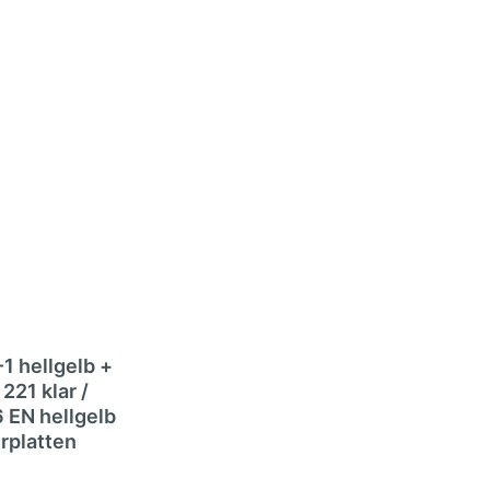
 hellgelb +
221 klar /
EN hellgelb
erplatten