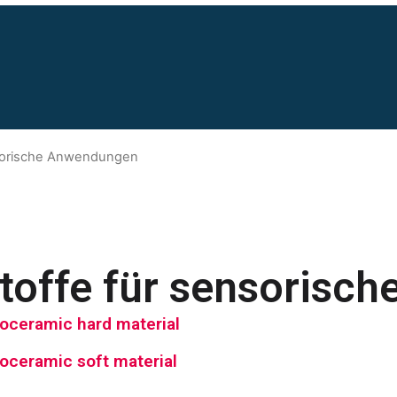
nsorische Anwendungen
toffe für sensorisc
zoceramic hard material
zoceramic soft material