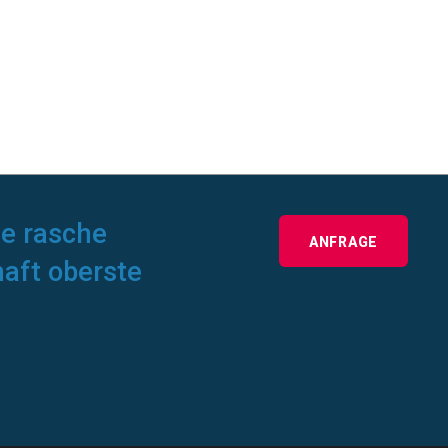
ne rasche
ANFRAGE
haft oberste