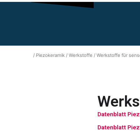
/
Piezokeramik
/
Werkstoffe
/ Werkstoffe für se
Werks
Datenblatt Pie
Datenblatt Pie