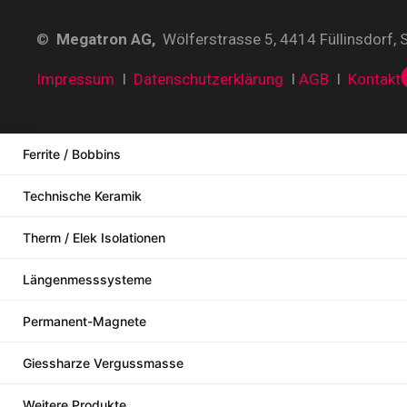
©
Megatron AG,
Wölferstrasse 5, 4414 Füllinsdorf, 
Impressum
I
Datenschutzerklärung
I
AGB
I
Kontakt
Ferrite / Bobbins
Technische Keramik
Therm / Elek Isolationen
Längenmesssysteme
Permanent-Magnete
Giessharze Vergussmasse
Weitere Produkte