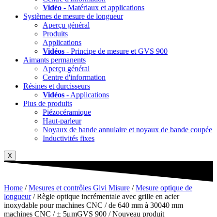
Vidéo
- Matériaux et applications
Systèmes de mesure de longueur
Aperçu général
Produits
Applications
Vidéos
- Principe de mesure et GVS 900
Aimants permanents
Aperçu général
Centre d'information
Résines et durcisseurs
Vidéos
- Applications
Plus de produits
Piézocéramique
Haut-parleur
Noyaux de bande annulaire et noyaux de bande coupée
Inductivités fixes
X
Home
/
Mesures et contrôles Givi Misure
/
Mesure optique de
longueur
/ Règle optique incrémentale avec grille en acier
inoxydable pour machines CNC / de 640 mm à 30040 mm
machines CNC / ± 5μmGVS 900 / Nouveau produit