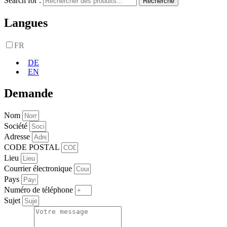
Search for :
Recherche
Langues
FR
DE
EN
Demande
Nom
Société
Adresse
CODE POSTAL
Lieu
Courrier électronique
Pays
Numéro de téléphone
Sujet