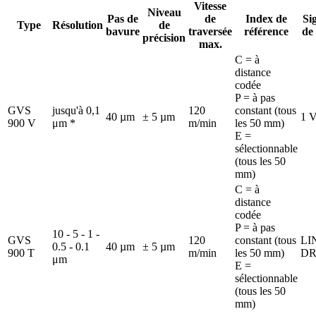
Vitesse
Niveau
Pas de
de
Index de
Si
Type
Résolution
de
bavure
traversée
référence
de 
précision
max.
C = à
distance
codée
P = à pas
GVS
jusqu'à 0,1
120
constant (tous
40 µm
± 5 µm
1 
900 V
μm *
m/min
les 50 mm)
E =
sélectionnable
(tous les 50
mm)
C = à
distance
codée
P = à pas
10 - 5 - 1 -
GVS
120
constant (tous
LI
0.5 - 0.1
40 µm
± 5 µm
900 T
m/min
les 50 mm)
DR
μm
E =
sélectionnable
(tous les 50
mm)