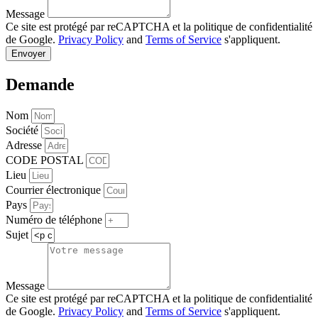
Message
Ce site est protégé par reCAPTCHA et la politique de confidentialité
de Google.
Privacy Policy
and
Terms of Service
s'appliquent.
Envoyer
Demande
Nom
Société
Adresse
CODE POSTAL
Lieu
Courrier électronique
Pays
Numéro de téléphone
Sujet
Message
Ce site est protégé par reCAPTCHA et la politique de confidentialité
de Google.
Privacy Policy
and
Terms of Service
s'appliquent.