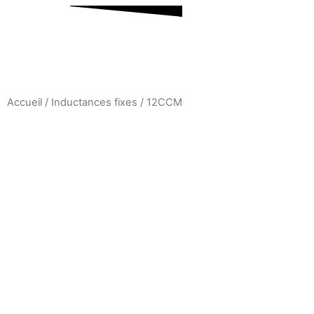
Accueil
/
Inductances fixes
/ 12CCM