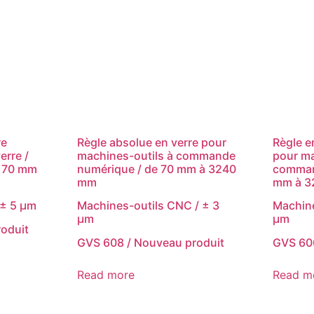
re
Règle absolue en verre pour
Règle e
erre /
machines-outils à commande
pour ma
: 70 mm
numérique / de 70 mm à 3240
comman
mm
mm à 3
 ± 5 μm
Machines-outils CNC / ± 3
Machine
μm
μm
oduit
GVS 608 / Nouveau produit
GVS 600
Read more
Read m