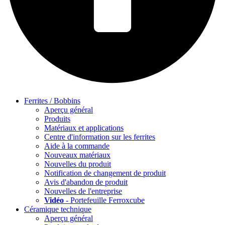
Ferrites / Bobbins
Aperçu général
Produits
Matériaux et applications
Centre d'information sur les ferrites
Aide à la commande
Nouveaux matériaux
Nouvelles du produit
Notification de changement de produit
Avis d'abandon de produit
Nouvelles de l'entreprise
Vidéo
- Portefeuille Ferroxcube
Céramique technique
Aperçu général