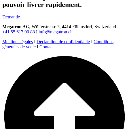
pouvoir livrer rapidement.
Demande
Megatron AG,
Wölferstrasse 5, 4414 Füllinsdorf, Switzerland I
+41 55 617 00 88
I
info@megatron.ch
Mentions légales
I
Déclaration de confidentialité
I
Conditions
générales de vente
I
Contact