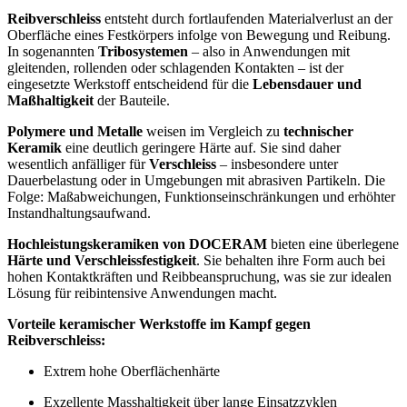
Reibverschleiss
entsteht durch fortlaufenden Materialverlust an der
Oberfläche eines Festkörpers infolge von Bewegung und Reibung.
In sogenannten
Tribosystemen
– also in Anwendungen mit
gleitenden, rollenden oder schlagenden Kontakten – ist der
eingesetzte Werkstoff entscheidend für die
Lebensdauer und
Maßhaltigkeit
der Bauteile.
Polymere und Metalle
weisen im Vergleich zu
technischer
Keramik
eine deutlich geringere Härte auf. Sie sind daher
wesentlich anfälliger für
Verschleiss
– insbesondere unter
Dauerbelastung oder in Umgebungen mit abrasiven Partikeln. Die
Folge: Maßabweichungen, Funktionseinschränkungen und erhöhter
Instandhaltungsaufwand.
Hochleistungskeramiken von DOCERAM
bieten eine überlegene
Härte und Verschleissfestigkeit
. Sie behalten ihre Form auch bei
hohen Kontaktkräften und Reibbeanspruchung, was sie zur idealen
Lösung für reibintensive Anwendungen macht.
Vorteile keramischer Werkstoffe im Kampf gegen
Reibverschleiss:
Extrem hohe Oberflächenhärte
Exzellente Masshaltigkeit über lange Einsatzzyklen